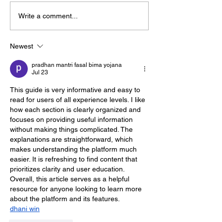
CASA DANI's Homemade
It's Torrija Time
Write a comment...
Gazpacho: the summer
DANI!
soup is back
Newest
pradhan mantri fasal bima yojana
Jul 23
This guide is very informative and easy to 
read for users of all experience levels. I like 
how each section is clearly organized and 
focuses on providing useful information 
without making things complicated. The 
explanations are straightforward, which 
makes understanding the platform much 
easier. It is refreshing to find content that 
prioritizes clarity and user education. 
Overall, this article serves as a helpful 
resource for anyone looking to learn more 
about the platform and its features.
dhani win