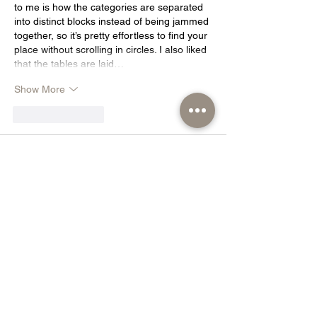
to me is how the categories are separated 
into distinct blocks instead of being jammed 
together, so it’s pretty effortless to find your 
place without scrolling in circles. I also liked 
that the tables are laid…
Show More
Like
Reply
billy24barne.s7.8.3.5
Jul 07
LLWIN
 mình thấy dạo này hay xuất hiện 
nên cũng ghé thử cho biết. Mình không 
đăng ký hay chơi gì đâu, chủ yếu vào xem 
giao diện và cách họ trình bày thông tin 
thôi. Cảm giác đầu tiên là trang làm khá 
“sạch”, nhìn hiện đại, các khối nội dung 
chia ra rõ nên lướt nhanh vẫn hiểu họ nói 
gì. Có mấy đoạn giới thiệu về nền tảng và 
cách vận hành viết gọn gàng, không dài…