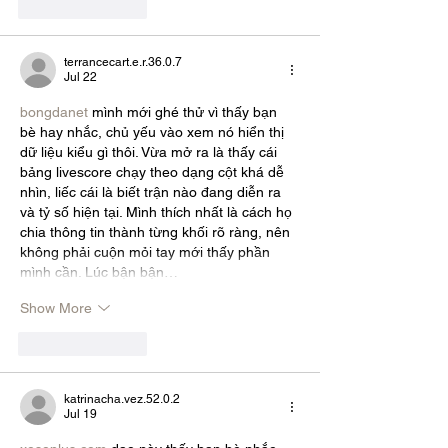
Like
Reply
terrancecart.e.r.36.0.7
Jul 22
bongdanet
 mình mới ghé thử vì thấy bạn 
bè hay nhắc, chủ yếu vào xem nó hiển thị 
dữ liệu kiểu gì thôi. Vừa mở ra là thấy cái 
bảng livescore chạy theo dạng cột khá dễ 
nhìn, liếc cái là biết trận nào đang diễn ra 
và tỷ số hiện tại. Mình thích nhất là cách họ 
chia thông tin thành từng khối rõ ràng, nên 
không phải cuộn mỏi tay mới thấy phần 
mình cần. Lúc bận bận…
Show More
Like
Reply
katrinacha.vez.52.0.2
Jul 19