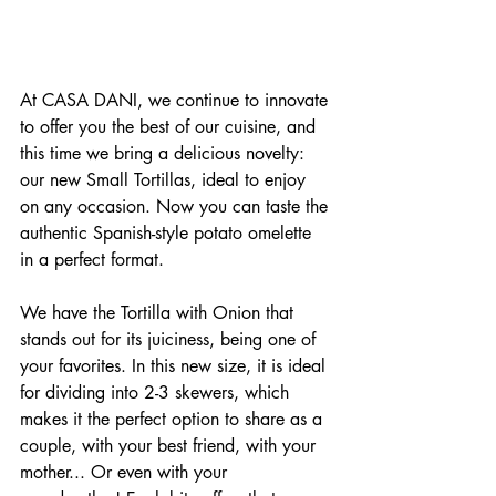
At CASA DANI, we continue to innovate 
to offer you the best of our cuisine, and 
this time we bring a delicious novelty: 
our new Small Tortillas, ideal to enjoy 
on any occasion. Now you can taste the 
authentic Spanish-style potato omelette 
in a perfect format.
We have the Tortilla with Onion that 
stands out for its juiciness, being one of 
your favorites. In this new size, it is ideal 
for dividing into 2-3 skewers, which 
makes it the perfect option to share as a 
couple, with your best friend, with your 
mother... Or even with your 