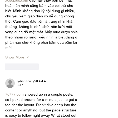
xosoplus.com
 dạo này thấy bạn bè nhắc 
hoài nên mình cũng bấm vào coi thử cho 
biết. Mình không đọc kỹ nội dung gì nhiều, 
chủ yếu xem giao diện có dễ dùng không 
thôi. Cảm giác đầu tiên là trang nhìn khá 
thoáng, không bị nhồi chữ, nên lướt một 
vòng cũng đỡ mệt mắt. Mấy mục được chia 
theo nhóm rõ ràng, kiểu nhìn là biết đang ở 
phần nào chứ không phải bấm qua bấm lại 
mới…
Show More
Like
Reply
lydiaharve.y50.4.4.4
Jul 10
7c777 com
 showed up in a couple posts, 
so I poked around for a minute just to get a 
feel for the layout. Didn’t dive deep into the 
content or anything, but the page structure 
is easy to follow right away. What stood out 